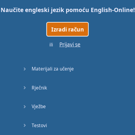
Naučite engleski jezik pomoću
English-Online
!
Story (1)
Story (2)
Izradi račun
Story (3)
Prijavi se
ili
Go for it
Materijali za učenje
Eating
Disorder
Rječnik
Save the
Day
Vježbe
Yes, Yes,
Yes
Testovi