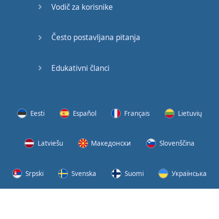
Vodič za korisnike
Često postavljana pitanja
Edukativni članci
Eesti
Español
Français
Lietuvių
Latviešu
Македонски
Slovenščina
Srpski
Svenska
Suomi
Українська
Uvjeti korištenja
Pravila o privatnosti
© 2026 English-Online