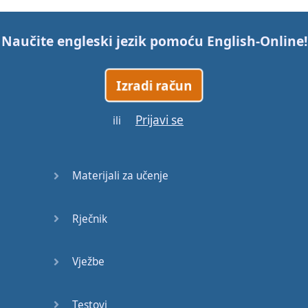
Naučite engleski jezik pomoću
English-Online
!
Izradi račun
Prijavi se
ili
Materijali za učenje
Rječnik
Vježbe
Testovi