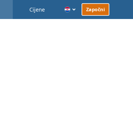
Cijene
Započni