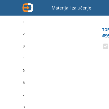
Materijali za učenje
1
TOE
2
#9
3
4
5
6
7
8