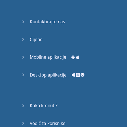
53
54
Kontaktirajte nas
55
Cijene
56
57
Mobilne aplikacije
58
Desktop aplikacije
59
60
Kako krenuti?
61
Vodič za korisnike