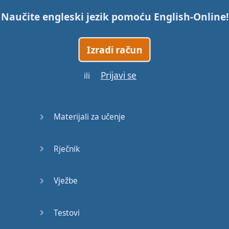
Naučite engleski jezik pomoću
English-Online
!
45
Izradi račun
46
Prijavi se
ili
47
48
Materijali za učenje
49
Rječnik
50
51
Vježbe
52
Testovi