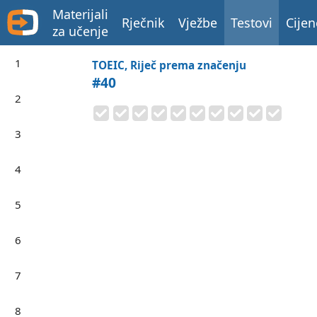
Materijali
Rječnik
Vježbe
Testovi
Cijen
za učenje
1
TOEIC, Riječ prema značenju
#40
2
3
4
5
6
7
8