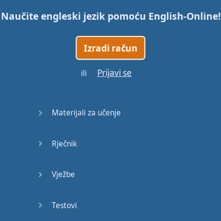
Naučite engleski jezik pomoću
English-Online
!
45
Izradi račun
46
Prijavi se
ili
47
48
Materijali za učenje
49
Rječnik
50
51
Vježbe
52
Testovi