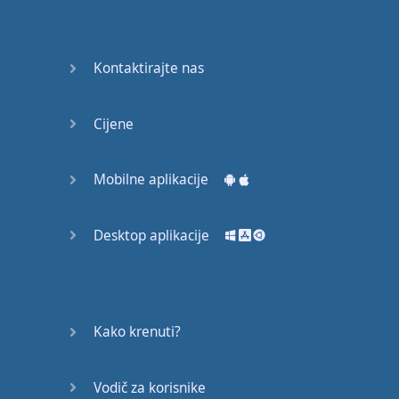
53
54
Kontaktirajte nas
55
Cijene
56
57
Mobilne aplikacije
58
Desktop aplikacije
59
60
Kako krenuti?
61
Vodič za korisnike