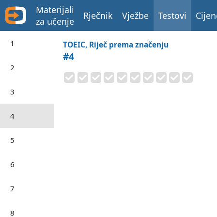
Materijali
Rječnik
Vježbe
Testovi
Cijen
za učenje
1
TOEIC, Riječ prema značenju
#4
2
3
4
5
6
7
8