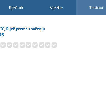
Rječnik
Vježbe
Testovi
IC, Riječ prema značenju
05