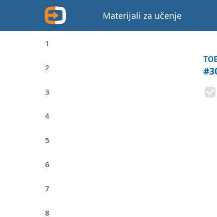
Materijali za učenje
1
TOE
2
#3
3
4
5
6
7
8