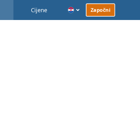
Cijene
Započni