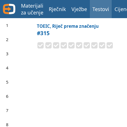
Materijali
Rječnik
Vježbe
Testovi
Cijen
za učenje
1
TOEIC, Riječ prema značenju
#315
2
3
4
5
6
7
8