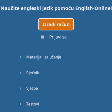
Naučite engleski jezik pomoću
English-Online
!
45
Izradi račun
46
Prijavi se
ili
47
48
Materijali za učenje
49
Rječnik
50
51
Vježbe
52
Testovi