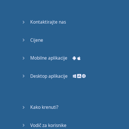
53
54
Kontaktirajte nas
55
Cijene
56
57
Mobilne aplikacije
58
Desktop aplikacije
59
60
Kako krenuti?
61
Vodič za korisnike