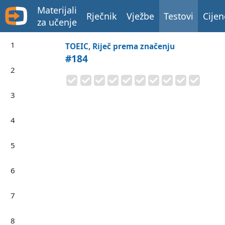
Materijali
Rječnik
Vježbe
Testovi
Cijen
za učenje
1
TOEIC, Riječ prema značenju
#184
2
3
4
5
6
7
8