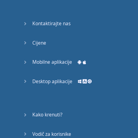
53
54
Kontaktirajte nas
55
Cijene
56
57
Mobilne aplikacije
58
Desktop aplikacije
59
60
Kako krenuti?
61
Vodič za korisnike