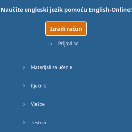
Naučite engleski jezik pomoću
English-Online
!
45
Izradi račun
46
Prijavi se
ili
47
48
Materijali za učenje
49
Rječnik
50
51
Vježbe
52
Testovi