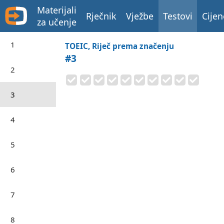
Materijali
Rječnik
Vježbe
Testovi
Cijen
za učenje
1
TOEIC, Riječ prema značenju
#3
2
3
4
5
6
7
8