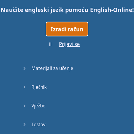
Naučite engleski jezik pomoću
English-Online
!
45
Izradi račun
46
Prijavi se
ili
47
48
Materijali za učenje
49
Rječnik
50
51
Vježbe
52
Testovi