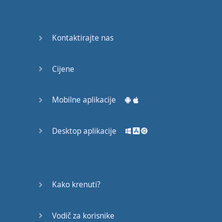
53
54
Kontaktirajte nas
55
Cijene
56
57
Mobilne aplikacije
58
Desktop aplikacije
59
60
Kako krenuti?
61
Vodič za korisnike