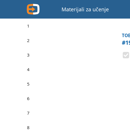
Materijali za učenje
1
TOE
2
#1
3
4
5
6
7
8