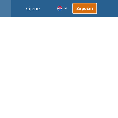
Cijene
Započni