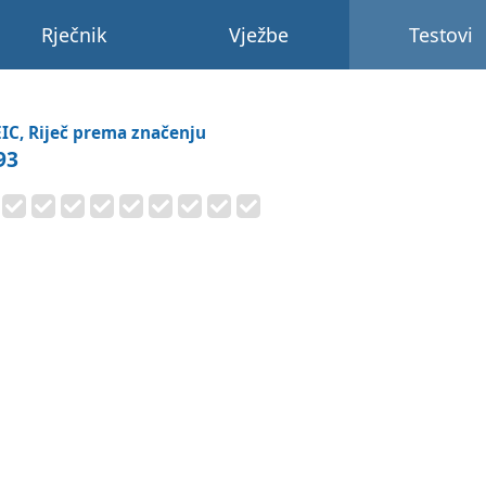
Rječnik
Vježbe
Testovi
IC, Riječ prema značenju
93