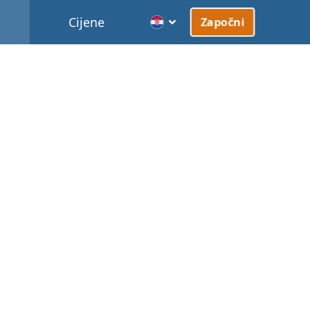
Cijene
Započni