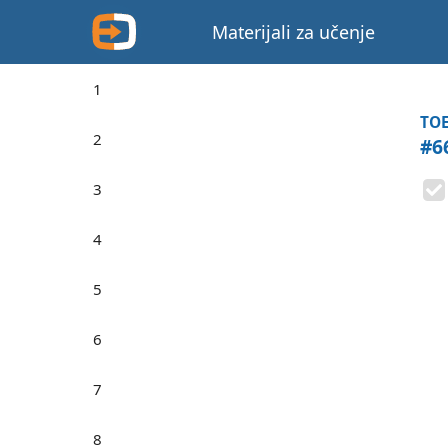
Materijali za učenje
1
TOE
2
#6
3
4
5
6
7
8