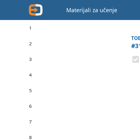
Materijali za učenje
1
TOE
2
#3
3
4
5
6
7
8