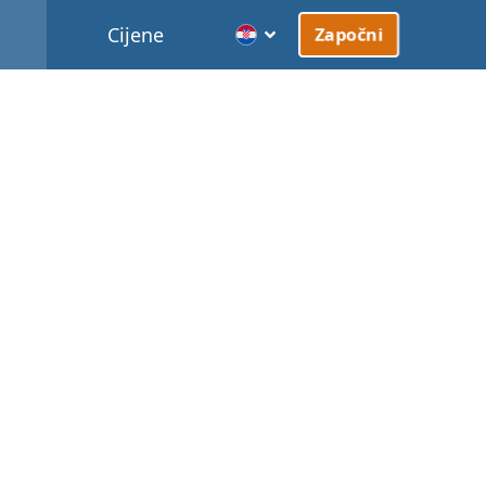
Cijene
Započni