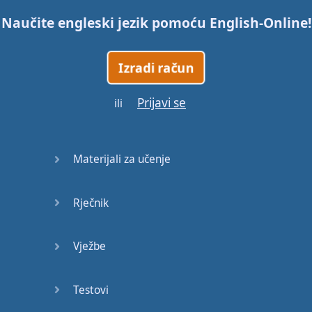
Naučite engleski jezik pomoću
English-Online
!
45
Izradi račun
46
Prijavi se
ili
47
48
Materijali za učenje
49
Rječnik
50
51
Vježbe
52
Testovi