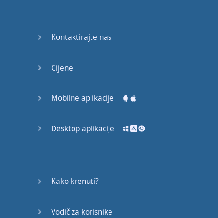
53
54
Kontaktirajte nas
55
Cijene
56
57
Mobilne aplikacije
58
Desktop aplikacije
59
60
Kako krenuti?
61
Vodič za korisnike