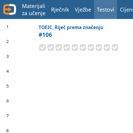
Materijali
Rječnik
Vježbe
Testovi
Cijen
za učenje
1
TOEIC, Riječ prema značenju
#106
2
3
4
5
6
7
8