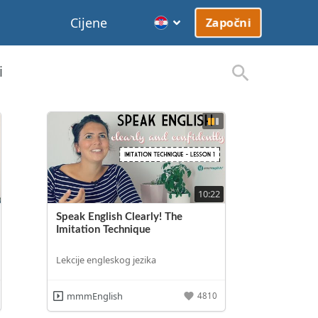
Cijene
Započni
i
10:22
Speak English Clearly! The
Imitation Technique
Lekcije engleskog jezika
mmmEnglish
4810