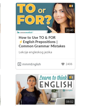
20:40
How to Use TO & FOR
⚡️English Prepositions |
Common Grammar Mistakes
Lekcije engleskog jezika
mmmEnglish
2406
08:02