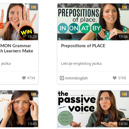
18:23
15:34
MMON Grammar
Prepositions of PLACE
sh Learners Make
 jezika
Lekcije engleskog jezika
mmmEnglish
4734
3768
13:43
14:30