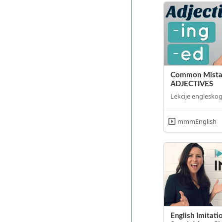
Common Mistak
ADJECTIVES
Lekcije engleskog
mmmEnglish
English Imitati