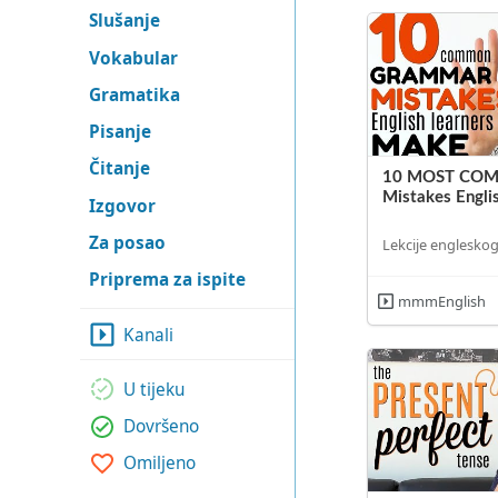
Slušanje
Vokabular
Gramatika
Pisanje
Čitanje
10 MOST CO
Mistakes Engli
Izgovor
Za posao
Lekcije engleskog
Priprema za ispite
mmmEnglish
Kanali
U tijeku
Dovršeno
Omiljeno