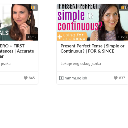
15:52
13:23
ERO + FIRST
Present Perfect Tense | Simple or
ntences | Accurate
Continuous? | FOR & SINCE
ar
 jezika
Lekcije engleskog jezika
mmmEnglish
845
837