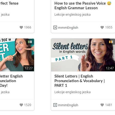
rfect Tense
How to use the Passive Voice 😅
English Grammar Lesson
 jezika
Lekcije engleskog jezika
mmmEnglish
1966
1955
12:27
12:47
etter English
Silent Letters | English
unciation
Pronunciation & Vocabulary |
 Day!
PART 1
 jezika
Lekcije engleskog jezika
mmmEnglish
1520
1481