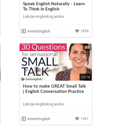
Speak English Naturally - Learn
To Think In English
Lekcije engleskog jezika
mmmEnglish
1856
12:14
How to make GREAT Small Talk
| English Conversation Practice
Lekcije engleskog jezika
mmmEnglish
1361