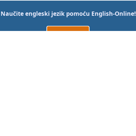
Naučite engleski jezik pomoću
English-Online
!
Izradi račun
Prijavi se
ili
Kontaktirajte nas
Cijene
Mobilne aplikacije
Desktop aplikacije