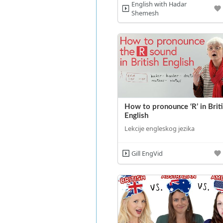
English with Hadar
Shemesh
How to pronounce ‘R’ in Brit
English
Lekcije engleskog jezika
Gill EngVid