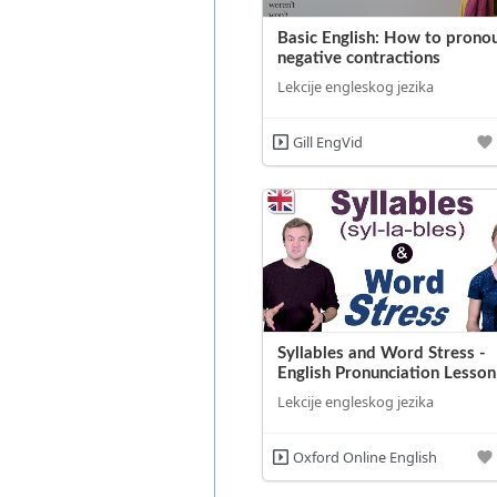
Basic English: How to prono
negative contractions
Lekcije engleskog jezika
Gill EngVid
Syllables and Word Stress -
English Pronunciation Lesson
Lekcije engleskog jezika
Oxford Online English