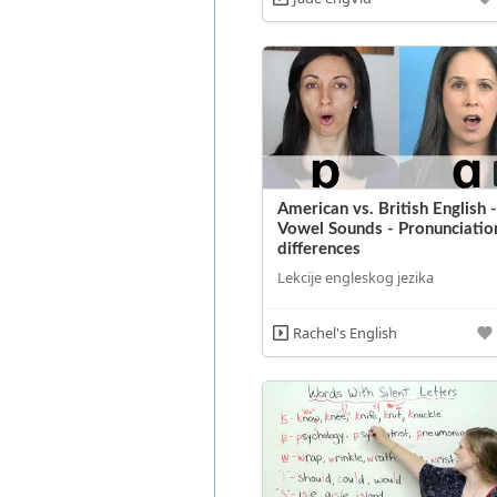
American vs. British English 
Vowel Sounds - Pronunciatio
differences
Lekcije engleskog jezika
Rachel's English