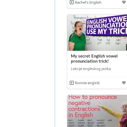
Rachel's English
My secret English vowel
pronunciation trick!
Lekcije engleskog jezika
Ronnie engVid