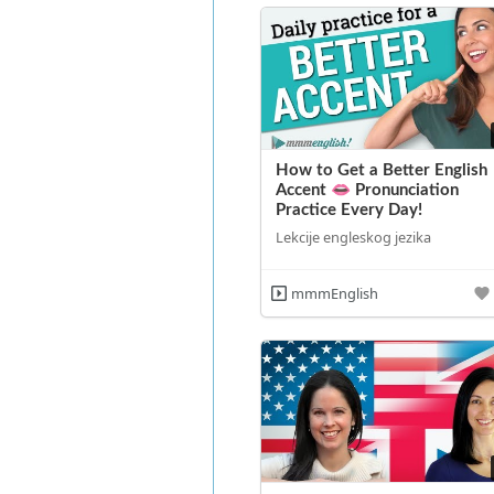
How to Get a Better English
Accent 👄 Pronunciation
Practice Every Day!
Lekcije engleskog jezika
mmmEnglish