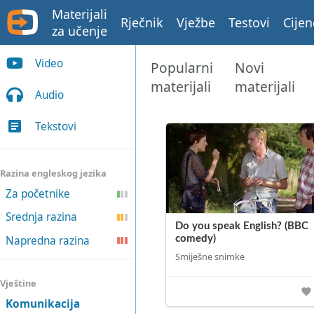
Materijali
Rječnik
Vježbe
Testovi
Cijen
za učenje
Video
Popularni
Novi
materijali
materijali
Audio
Tekstovi
Razina engleskog jezika
Za početnike
Srednja razina
Do you speak English? (BBC
Napredna razina
comedy)
Smiješne snimke
Vještine
Komunikacija