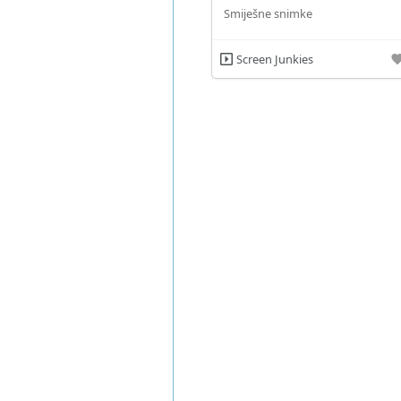
Smiješne snimke
Screen Junkies