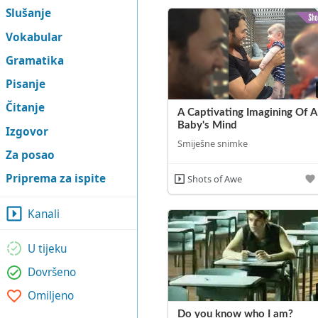
Slušanje
Vokabular
Gramatika
Pisanje
Čitanje
A Captivating Imagining Of A
Baby's Mind
Izgovor
Smiješne snimke
Za posao
Priprema za ispite
Shots of Awe
Kanali
U tijeku
Dovršeno
Omiljeno
Do you know who I am?