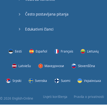
Često postavljana pitanja
Edukativni članci
Eesti
Español
Français
Lietuvių
Latviešu
Македонски
Slovenščina
Srpski
Svenska
Suomi
Українська
Uvjeti korištenja
Pravila o privatnosti
© 2026 English-Online