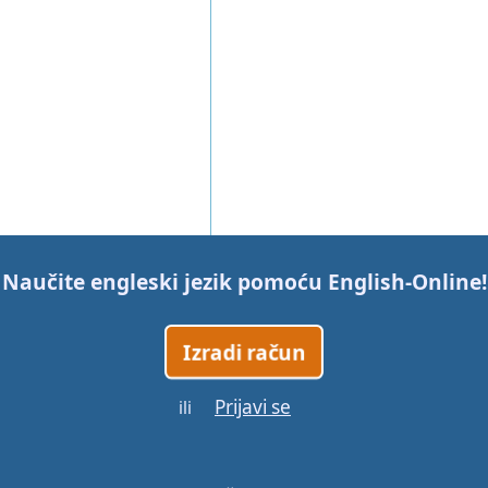
Naučite engleski jezik pomoću
English-Online
!
Izradi račun
Prijavi se
ili