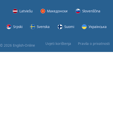
Latviešu
Македонски
Slovenščina
Srpski
Svenska
Suomi
Українська
Uvjeti korištenja
Pravila o privatnosti
© 2026 English-Online