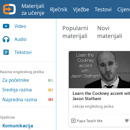
Materijali
Rječnik
Vježbe
Testovi
Cijen
za učenje
Video
Popularni
Novi
materijali
materijali
Audio
Tekstovi
Razina engleskog jezika
Za početnike
Srednja razina
Learn the Cockney accent wi
Napredna razina
Jason Statham
Lekcije engleskog jezika
Vještine
Papa Teach Me
Komunikacija