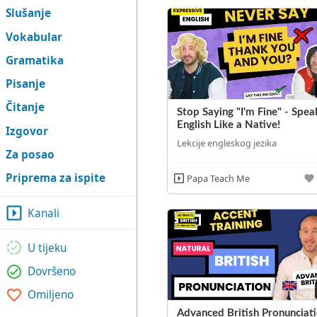
Slušanje
Vokabular
Gramatika
Pisanje
Čitanje
Stop Saying "I'm Fine" - Spea
English Like a Native!
Izgovor
Lekcije engleskog jezika
Za posao
Priprema za ispite
Papa Teach Me
Kanali
U tijeku
Dovršeno
Omiljeno
Advanced British Pronunciati