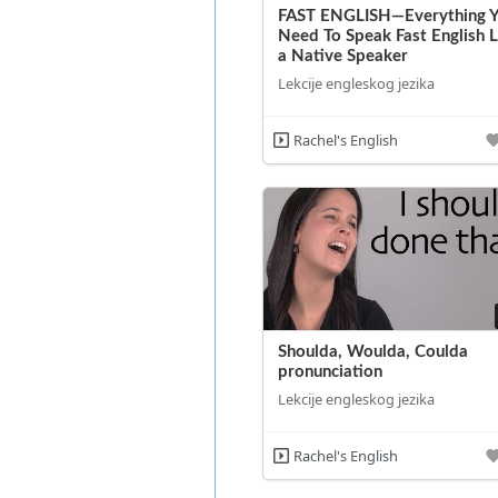
FAST ENGLISH—Everything 
Need To Speak Fast English L
a Native Speaker
Lekcije engleskog jezika
Rachel's English
Shoulda, Woulda, Coulda
pronunciation
Lekcije engleskog jezika
Rachel's English