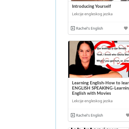
Introducing Yourself
Lekcije engleskog jezika
Rachel's English
Learning English-How to lea
ENGLISH SPEAKING-Learnin
English with Movies
Lekcije engleskog jezika
Rachel's English