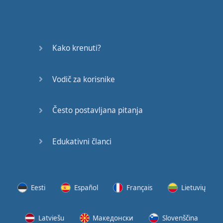
Kako krenuti?
Vodič za korisnike
Često postavljana pitanja
Edukativni članci
Eesti
Español
Français
Lietuvių
Latviešu
Македонски
Slovenščina