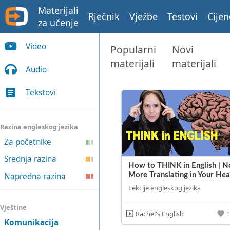
Materijali
Rječnik
Vježbe
Testovi
Cijen
za učenje
Video
Popularni
Novi
materijali
materijali
Audio
Tekstovi
Razina engleskog jezika
Za početnike
Srednja razina
How to THINK in English | N
Napredna razina
More Translating in Your Hea
Lekcije engleskog jezika
Vještine
Rachel's English
Komunikacija