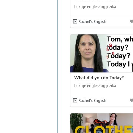
Lekcije engleskog jezika
Rachel's English
What did you do Today?
Lekcije engleskog jezika
Rachel's English