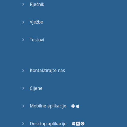
Rječnik
Vježbe
Testovi
Kontaktirajte nas
Cijene
Mobilne aplikacije
Desktop aplikacije