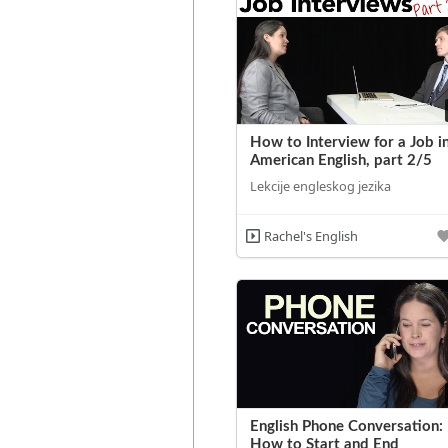
How to Interview for a Job i
American English, part 2/5
Lekcije engleskog jezika
Rachel's English
English Phone Conversation:
How to Start and End