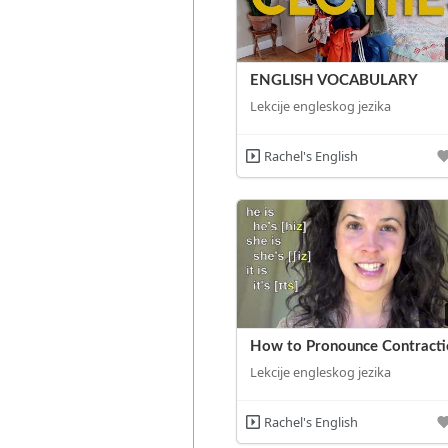
ENGLISH VOCABULARY
Lekcije engleskog jezika
Rachel's English
How to Pronounce Contracti
Lekcije engleskog jezika
Rachel's English