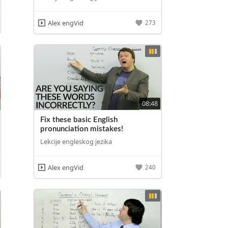
Alex engVid
273
08:48
Fix these basic English
pronunciation mistakes!
Lekcije engleskog jezika
Alex engVid
240