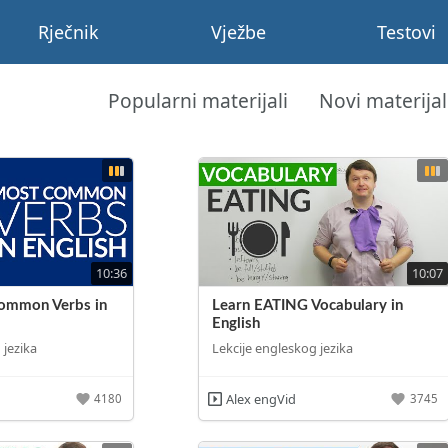
Rječnik
Vježbe
Testovi
Popularni materijali
Novi materijal
10:36
10:07
ommon Verbs in
Learn EATING Vocabulary in
English
 jezika
Lekcije engleskog jezika
Alex engVid
4180
3745