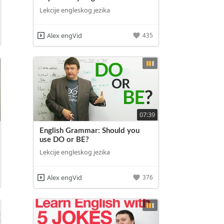
Lekcije engleskog jezika
Alex engVid
435
07:39
English Grammar: Should you
use DO or BE?
Lekcije engleskog jezika
Alex engVid
376