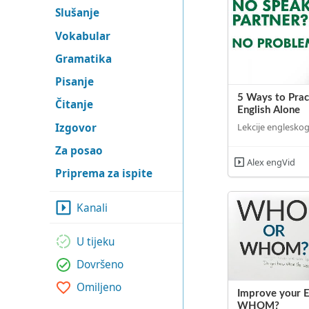
Slušanje
Vokabular
Gramatika
Pisanje
5 Ways to Prac
Čitanje
English Alone
Izgovor
Lekcije engleskog
Za posao
Alex engVid
Priprema za ispite
Kanali
U tijeku
Dovršeno
Omiljeno
Improve your 
WHOM?