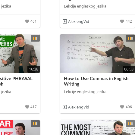
 jezika
Lekcije engleskog jezika
Alex engVid
461
442
16:38
06:53
nsitive PHRASAL
How to Use Commas in English
sh
Writing
 jezika
Lekcije engleskog jezika
Alex engVid
417
406