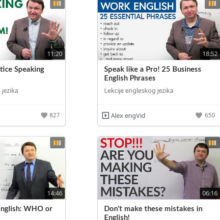
11:20
18:52
tice Speaking
Speak like a Pro! 25 Business
English Phrases
 jezika
Lekcije engleskog jezika
Alex engVid
827
650
14:46
06:16
English: WHO or
Don't make these mistakes in
English!