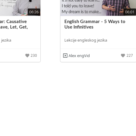
06:26
06:01
r: Causative
English Grammar - 5 Ways to
ave, Let, Get,
Use Infinitives
 jezika
Lekcije engleskog jezika
Alex engVid
230
227