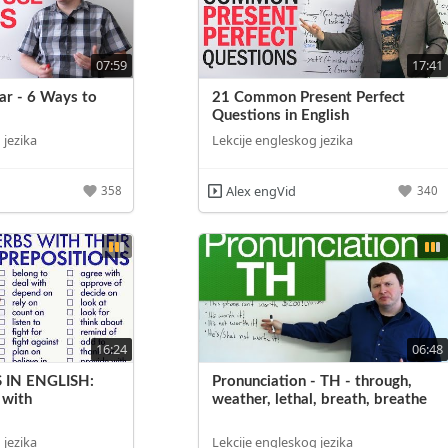
07:59
17:41
ar - 6 Ways to
21 Common Present Perfect
Questions in English
 jezika
Lekcije engleskog jezika
Alex engVid
358
340
16:24
06:48
 IN ENGLISH:
Pronunciation - TH - through,
 with
weather, lethal, breath, breathe
 jezika
Lekcije engleskog jezika