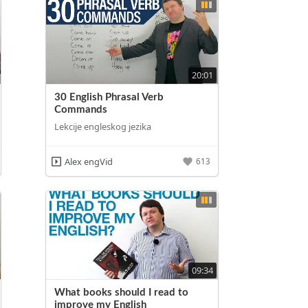
20:01
30 English Phrasal Verb
Commands
Lekcije engleskog jezika
Alex engVid
613
09:34
What books should I read to
improve my English