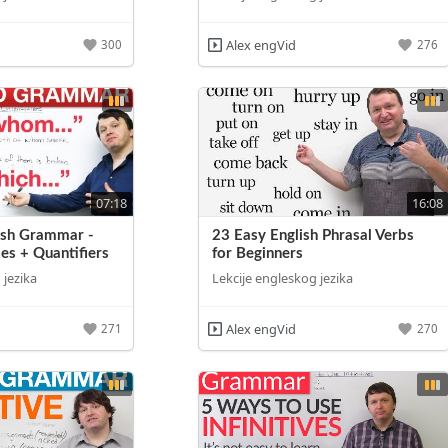
Alex engVid
300
276
07:18
16:08
ish Grammar -
23 Easy English Phrasal Verbs
es + Quantifiers
for Beginners
 jezika
Lekcije engleskog jezika
Alex engVid
271
270