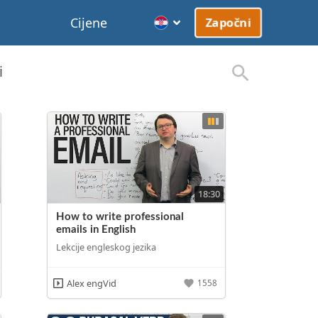
Cijene
Započni
i
18:30
How to write professional
emails in English
Lekcije engleskog jezika
Alex engVid
1558