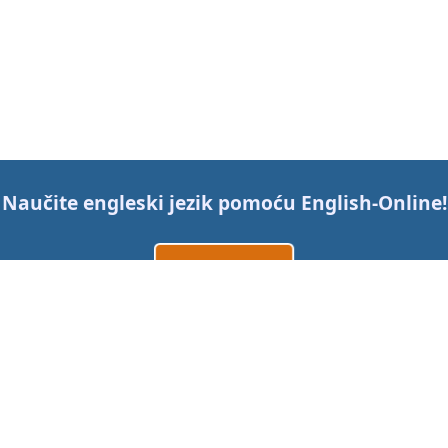
Naučite engleski jezik pomoću
English-Online
!
Izradi račun
Prijavi se
ili
Kontaktirajte nas