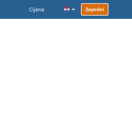
Cijene
Započni